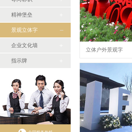
精神堡垒
景观立体字
企业文化墙
立体户外景观字
指示牌