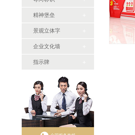
精神堡垒
景观立体字
企业文化墙
指示牌