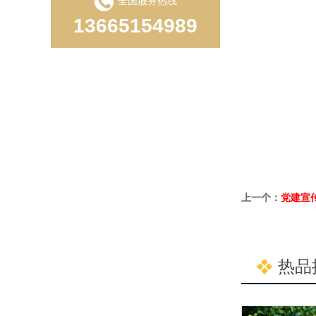
全国服务热线
13665154989
上一个：
党建宣
热品