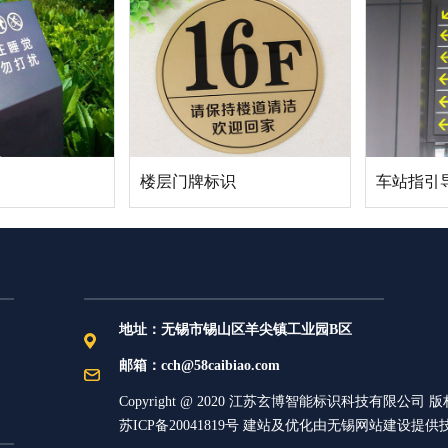
楼层门牌标识
车站指引
地址：无锡市锡山区羊尖镇工业园B区
邮箱：cch@58caibiao.com
Copyright @ 2020 江苏玄博智能标识科技有限公司 
苏ICP备20041819号
建站及优化由
无锡网站建设
提供