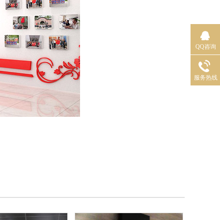
QQ咨询
服务热线